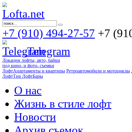
+7 (910) 494-27-57
+7 (91
Telegram
Локации лофты, авто, байки
под кино- и фото- съемки
ЛофтАпартаменты и квартиры
Ретроавтомобили и мотоциклы
ЛофтТир ЛофтБары
О нас
Жизнь в стиле лофт
Новости
Архив съемок