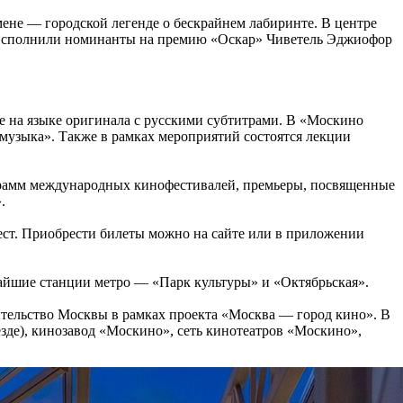
мене — городской легенде о бескрайнем лабиринте. В центре
и исполнили номинанты на премию «Оскар» Чиветель Эджиофор
ле на языке оригинала с русскими субтитрами. В «Москино
музыка». Также в рамках мероприятий состоятся лекции
рограмм международных кинофестивалей, премьеры, посвященные
.
мест. Приобрести билеты можно на сайте или в приложении
жайшие станции метро — «Парк культуры» и «Октябрьская».
ительство Москвы в рамках проекта «Москва — город кино». В
зде), кинозавод «Москино», сеть кинотеатров «Москино»,