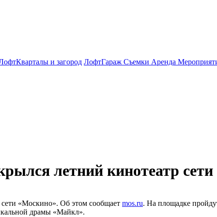
ЛофтКварталы и загород
ЛофтГараж Съемки Аренда Мероприят
ткрылся летний кинотеатр сет
р сети «Москино». Об этом сообщает
mos.ru
. На площадке пройду
ыкальной драмы «Майкл».