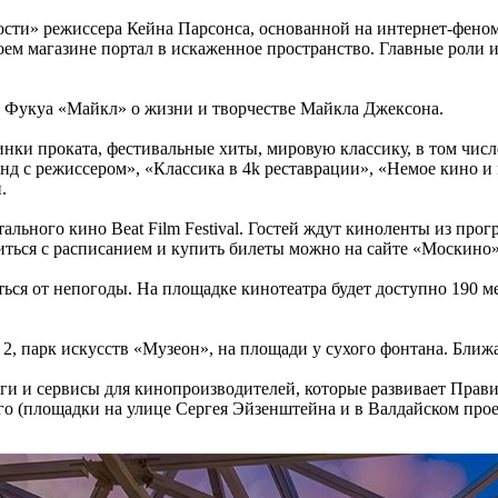
ности» режиссера Кейна Парсонса, основанной на интернет-фено
оем магазине портал в искаженное пространство. Главные рол
 Фукуа «Майкл» о жизни и творчестве Майкла Джексона.
винки проката, фестивальные хиты, мировую классику, в том чис
д с режиссером», «Классика в 4k реставрации», «Немое кино и 
.
тального кино Beat Film Festival. Гостей ждут киноленты из п
иться с расписанием и купить билеты можно на сайте «Москино»
ться от непогоды. На площадке кинотеатра будет доступно 190 
 2, парк искусств «Музеон», на площади у сухого фонтана. Бли
ги и сервисы для кинопроизводителей, которые развивает Прав
го (площадки на улице Сергея Эйзенштейна и в Валдайском прое