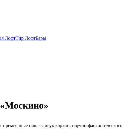
ия ЛофтТир ЛофтБары
и «Москино»
т премьерные показы двух картин: научно-фантастического