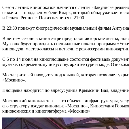
Сезон летних кинопоказов начнется с ленты «Закулисье реаль
сюжета — продавец мебели Кларк, который обнаруживает в св
и Ренате Реинсве. Показ начнется в 21:00.
В 23:30 покажут биографический музыкальный фильм Антуана
В летнем сезоне в кинотеатре представят авторские ленты, но
Музеон» будут проходить специальные показы программ «Уикен
киноведов, мастер-классы и встречи с режиссерами кинокартин
С 5 по 14 июня на киноплощадке состоится фестиваль докумен
музыке, современному искусству, архитектуре и моде. Ознаком
Места зрителей находятся под крышей, которая позволяет укры
«Москино».
Площадка находится по адресу: улица Крымский Вал, владение
Московский кинокластер — это объекты инфраструктуры, услу
его структуру входят кинопарк «Москино», Киностудия Горько
кинокомиссия и киноплатформа «Москино».