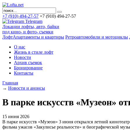
+7 (910) 494-27-57
+7 (910) 494-27-57
Telegram
Локации лофты, авто, байки
под кино- и фото- съемки
ЛофтАпартаменты и квартиры
Ретроавтомобили и мотоциклы
О нас
Жизнь в стиле лофт
Новости
Архив съемок
Бронирование
Контакты
Главная
→
Новости и анонсы
В парке искусств «Музеон» о
15 июня 2026
В парке искусств «Музеон» 3 июня открылся летний кинотеат
фильма ужасов «Закулисье реальности» и биографической муз