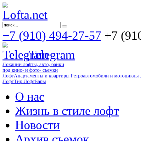
+7 (910) 494-27-57
+7 (91
Telegram
Локации лофты, авто, байки
под кино- и фото- съемки
ЛофтАпартаменты и квартиры
Ретроавтомобили и мотоциклы
ЛофтТир ЛофтБары
О нас
Жизнь в стиле лофт
Новости
Архив съемок