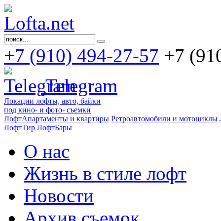
+7 (910) 494-27-57
+7 (91
Telegram
Локации лофты, авто, байки
под кино- и фото- съемки
ЛофтАпартаменты и квартиры
Ретроавтомобили и мотоциклы
ЛофтТир ЛофтБары
О нас
Жизнь в стиле лофт
Новости
Архив съемок