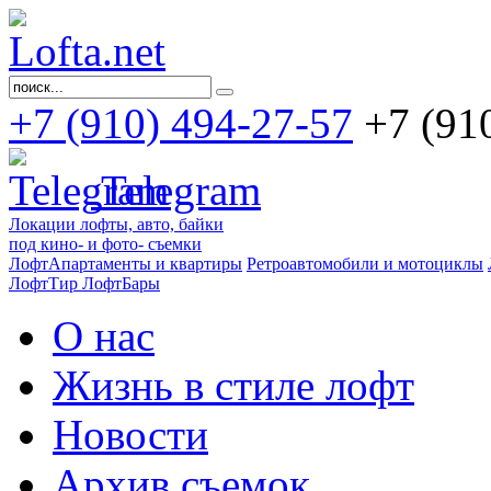
+7 (910) 494-27-57
+7 (91
Telegram
Локации лофты, авто, байки
под кино- и фото- съемки
ЛофтАпартаменты и квартиры
Ретроавтомобили и мотоциклы
ЛофтТир ЛофтБары
О нас
Жизнь в стиле лофт
Новости
Архив съемок